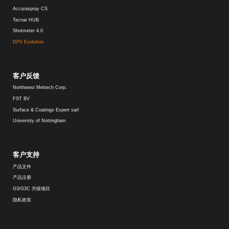
Accuraspray CS
Tecnar HUB
Shotmeter 4.0
DPV Evolution
客户反馈
Northwest Mettech Corp.
FST BV
Surface & Coatings Expert sarl
University of Nottingham
客户支持
产品文件
产品注册
G3/G3C 升级项目
隐私政策