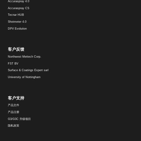
Accuraspray 4.0
Accuraspray CS
Tecnar HUB
Shotmeter 4.0
DPV Evolution
客户反馈
Northwest Mettech Corp.
FST BV
Surface & Coatings Expert sarl
University of Nottingham
客户支持
产品文件
产品注册
G3/G3C 升级项目
隐私政策